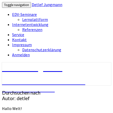
Detlef Jungmann
Toggle navigation
EDV-Seminare
Lernplattform
Internetentwicklung
Referenzen
Service
Kontakt
Impressum
Datenschutzerklärung
Anmelden
Detlef Jungmann
EDV-Service – EDV-Seminare –
Internetentwicklung
Durchsuchen nach
Autor:
detlef
Hallo Welt!