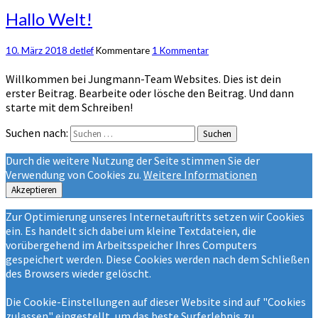
Hallo Welt!
10. März 2018
detlef
Kommentare
1 Kommentar
Willkommen bei Jungmann-Team Websites. Dies ist dein
erster Beitrag. Bearbeite oder lösche den Beitrag. Und dann
starte mit dem Schreiben!
Suchen nach:
Suchen
Durch die weitere Nutzung der Seite stimmen Sie der
Verwendung von Cookies zu.
Weitere Informationen
Akzeptieren
Zur Optimierung unseres Internetauftritts setzen wir Cookies
ein. Es handelt sich dabei um kleine Textdateien, die
vorübergehend im Arbeitsspeicher Ihres Computers
gespeichert werden. Diese Cookies werden nach dem Schließen
des Browsers wieder gelöscht.
Die Cookie-Einstellungen auf dieser Website sind auf "Cookies
zulassen" eingestellt, um das beste Surferlebnis zu